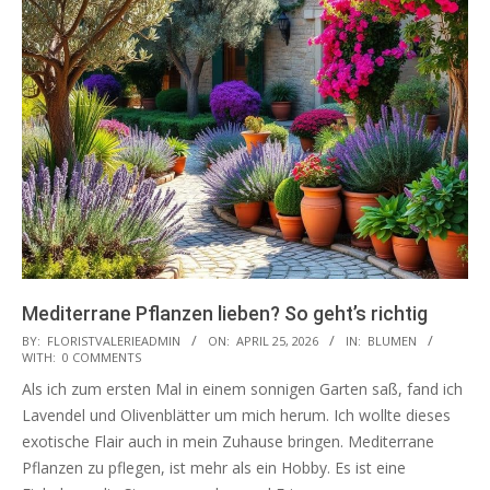
Mediterrane Pflanzen lieben? So geht’s richtig
2026-
BY:
FLORISTVALERIEADMIN
ON:
APRIL 25, 2026
IN:
BLUMEN
WITH:
0 COMMENTS
04-
Als ich zum ersten Mal in einem sonnigen Garten saß, fand ich
25
Lavendel und Olivenblätter um mich herum. Ich wollte dieses
exotische Flair auch in mein Zuhause bringen. Mediterrane
Pflanzen zu pflegen, ist mehr als ein Hobby. Es ist eine