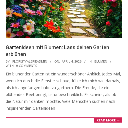
Gartenideen mit Blumen: Lass deinen Garten
erblühen
2026-
BY:
FLORISTVALERIEADMIN
ON:
APRIL 4, 2026
IN:
BLUMEN
WITH:
0 COMMENTS
04-
Ein blühender Garten ist ein wunderschöner Anblick. Jedes Mal,
04
wenn ich durch die Fenster schaue, fühle ich mich wie damals,
als ich angefangen habe zu gärtnern. Die Freude, die ein
blühendes Beet bringt, ist unbeschreiblich. Es scheint, als ob
die Natur mir danken möchte. Viele Menschen suchen nach
inspirierenden Gartenideen
READ MORE →