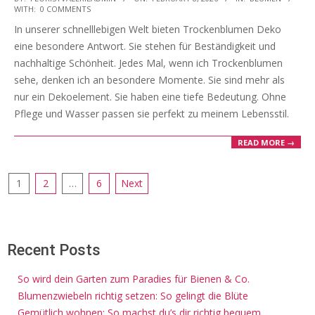
WITH:
0 COMMENTS
02-
In unserer schnelllebigen Welt bieten Trockenblumen Deko
08
eine besondere Antwort. Sie stehen für Beständigkeit und
nachhaltige Schönheit. Jedes Mal, wenn ich Trockenblumen
sehe, denken ich an besondere Momente. Sie sind mehr als
nur ein Dekoelement. Sie haben eine tiefe Bedeutung. Ohne
Pflege und Wasser passen sie perfekt zu meinem Lebensstil.
READ MORE →
Posts
1
2
…
6
Next
pagination
Recent Posts
So wird dein Garten zum Paradies für Bienen & Co.
Blumenzwiebeln richtig setzen: So gelingt die Blüte
Gemütlich wohnen: So machst du’s dir richtig bequem