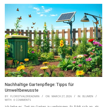
Nachhaltige Gartenpflege: Tipps für
Umweltbewusste
2026-
BY:
FLORISTVALERIEADMIN
ON:
MARCH 27, 2026
IN:
BLUMEN
WITH:
0 COMMENTS
03-
Ich liebe es, Zeit im Garten zu verbringen. Es fühlt sich an, als