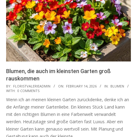
Blumen, die auch im kleinsten Garten groß
rauskommen
2026-
BY:
FLORISTVALERIEADMIN
ON:
FEBRUARY 14, 2026
IN:
BLUMEN
WITH:
0 COMMENTS
02-
Wenn ich an meinen kleinen Garten zurückdenke, denke ich an
14
die Anfänge meiner Gartenliebe. Ein kleines Stück Land kann
mit den richtigen Blumen in eine Farbenwelt verwandelt
werden. Heutzutage sind große Gärten fast Luxus. Aber ein
kleiner Garten kann genauso wertvoll sein. Mit Planung und
Gestaltung kann auch der kleinste