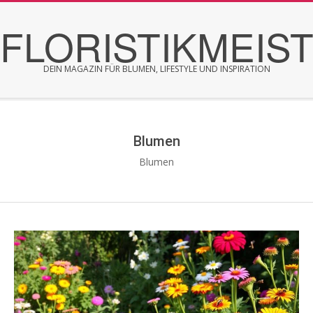
Skip
FLORISTIKMEIS
to
content
DEIN MAGAZIN FÜR BLUMEN, LIFESTYLE UND INSPIRATION
Secondary
Navigation
Menu
Blumen
Blumen