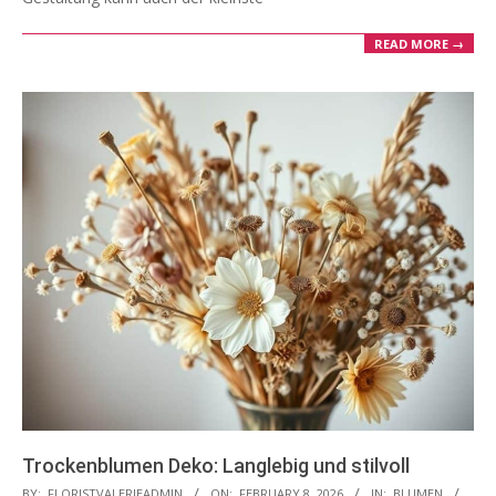
READ MORE →
Trockenblumen Deko: Langlebig und stilvoll
2026-
BY:
FLORISTVALERIEADMIN
ON:
FEBRUARY 8, 2026
IN:
BLUMEN