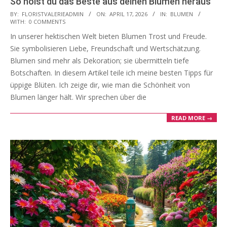
So holst du das Beste aus deinen Blumen heraus
2026-
BY:
FLORISTVALERIEADMIN
ON:
APRIL 17, 2026
IN:
BLUMEN
WITH:
0 COMMENTS
04-
In unserer hektischen Welt bieten Blumen Trost und Freude.
17
Sie symbolisieren Liebe, Freundschaft und Wertschätzung.
Blumen sind mehr als Dekoration; sie übermitteln tiefe
Botschaften. In diesem Artikel teile ich meine besten Tipps für
üppige Blüten. Ich zeige dir, wie man die Schönheit von
Blumen länger hält. Wir sprechen über die
READ MORE →