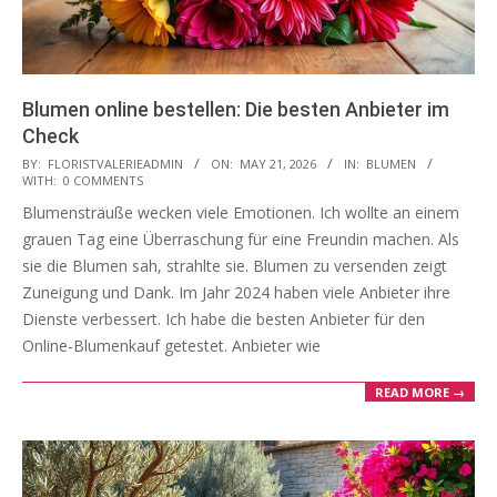
Blumen online bestellen: Die besten Anbieter im
Check
2026-
BY:
FLORISTVALERIEADMIN
ON:
MAY 21, 2026
IN:
BLUMEN
WITH:
0 COMMENTS
05-
Blumensträuße wecken viele Emotionen. Ich wollte an einem
21
grauen Tag eine Überraschung für eine Freundin machen. Als
sie die Blumen sah, strahlte sie. Blumen zu versenden zeigt
Zuneigung und Dank. Im Jahr 2024 haben viele Anbieter ihre
Dienste verbessert. Ich habe die besten Anbieter für den
Online-Blumenkauf getestet. Anbieter wie
READ MORE →