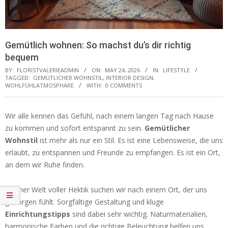
Gemütlich wohnen: So machst du’s dir richtig
bequem
BY:
FLORISTVALERIEADMIN
ON:
MAY 24, 2026
IN:
LIFESTYLE
TAGGED:
GEMÜTLICHER WOHNSTIL
,
INTERIOR DESIGN
,
WOHLFÜHLATMOSPHÄRE
WITH:
0 COMMENTS
Wir alle kennen das Gefühl, nach einem langen Tag nach Hause
zu kommen und sofort entspannt zu sein.
Gemütlicher
Wohnstil
ist mehr als nur ein Stil. Es ist eine Lebensweise, die uns
erlaubt, zu entspannen und Freunde zu empfangen. Es ist ein Ort,
an dem wir Ruhe finden.
In einer Welt voller Hektik suchen wir nach einem Ort, der uns
geborgen fühlt. Sorgfältige Gestaltung und kluge
Einrichtungstipps
sind dabei sehr wichtig. Naturmaterialien,
harmonische Farben und die richtige Beleuchtung helfen uns,