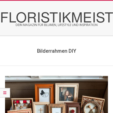
Skip
FLORISTIKMEIS
to
content
DEIN MAGAZIN FÜR BLUMEN, LIFESTYLE UND INSPIRATION
Secondary
Navigation
Menu
Bilderrahmen DIY