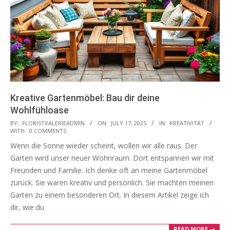
Kreative Gartenmöbel: Bau dir deine
Wohlfühloase
2025-
BY:
FLORISTVALERIEADMIN
ON:
JULY 17, 2025
IN:
KREATIVITÄT
WITH:
0 COMMENTS
07-
Wenn die Sonne wieder scheint, wollen wir alle raus. Der
17
Garten wird unser neuer Wohnraum. Dort entspannen wir mit
Freunden und Familie. Ich denke oft an meine Gartenmöbel
zurück. Sie waren kreativ und persönlich. Sie machten meinen
Garten zu einem besonderen Ort. In diesem Artikel zeige ich
dir, wie du
READ MORE →