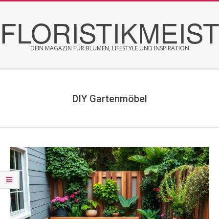
Skip
FLORISTIKMEIS
to
content
DEIN MAGAZIN FÜR BLUMEN, LIFESTYLE UND INSPIRATION
Secondary
Navigation
Menu
DIY Gartenmöbel