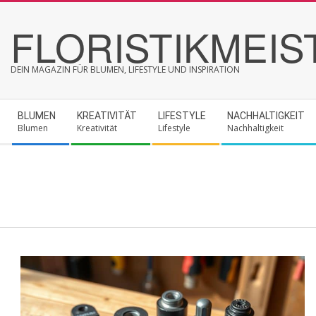
Skip
FLORISTIKMEIS
to
content
DEIN MAGAZIN FÜR BLUMEN, LIFESTYLE UND INSPIRATION
Secondary
BLUMEN
KREATIVITÄT
LIFESTYLE
NACHHALTIGKEIT
Navigation
Blumen
Kreativität
Lifestyle
Nachhaltigkeit
Menu