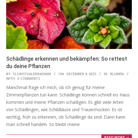
Schädlinge erkennen und bekämpfen: So rettest
du deine Pflanzen
2025-
BY:
FLORISTVALERIEADMIN
ON:
DECEMBER 4, 2025
IN:
BLUMEN
WITH:
0 COMMENTS
12-
Manchmal frage ich mich, ob ich genug für meine
04
Zimmerpflanzen tun kann. Schädlinge können schnell ins Haus
kommen und meine Pflanzen schädigen. Es gibt viele Arten
von Schädlingen, wie Schildläuse und Trauermücken. Es ist
wichtig, früh zu erkennen, ob Schädlinge da sind. Dann kann
man schnell handeln. So bleibt meine
READ MORE →