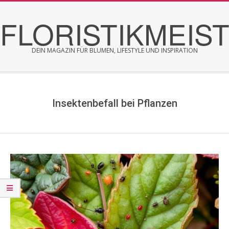
Skip
FLORISTIKMEIS
to
content
DEIN MAGAZIN FÜR BLUMEN, LIFESTYLE UND INSPIRATION
Secondary
Navigation
Menu
Insektenbefall bei Pflanzen