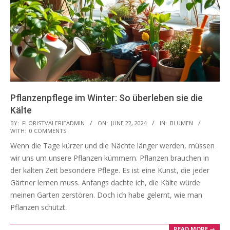
Pflanzenpflege im Winter: So überleben sie die
Kälte
2024-
BY:
FLORISTVALERIEADMIN
ON:
JUNE 22, 2024
IN:
BLUMEN
WITH:
0 COMMENTS
06-
Wenn die Tage kürzer und die Nächte länger werden, müssen
22
wir uns um unsere Pflanzen kümmern. Pflanzen brauchen in
der kalten Zeit besondere Pflege. Es ist eine Kunst, die jeder
Gärtner lernen muss. Anfangs dachte ich, die Kälte würde
meinen Garten zerstören. Doch ich habe gelernt, wie man
Pflanzen schützt.
READ MORE →