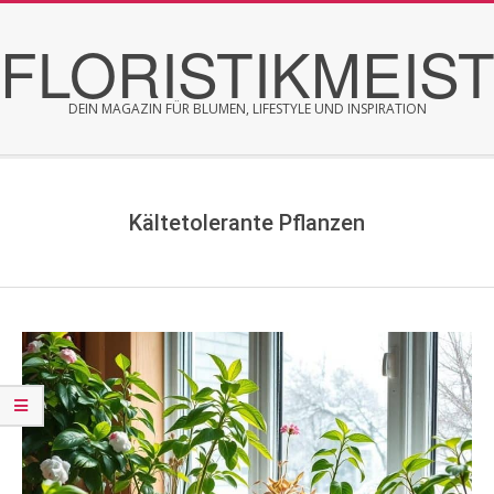
Skip
FLORISTIKMEIS
to
content
DEIN MAGAZIN FÜR BLUMEN, LIFESTYLE UND INSPIRATION
Secondary
Navigation
Menu
Kältetolerante Pflanzen