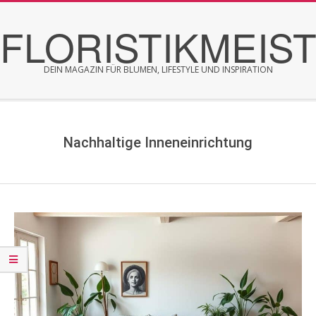
Skip
FLORISTIKMEIS
to
content
DEIN MAGAZIN FÜR BLUMEN, LIFESTYLE UND INSPIRATION
Secondary
Navigation
Menu
Nachhaltige Inneneinrichtung