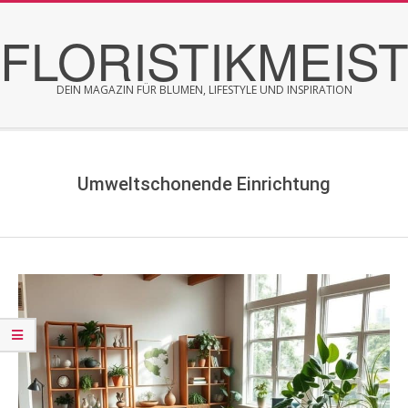
Skip
FLORISTIKMEIS
to
content
DEIN MAGAZIN FÜR BLUMEN, LIFESTYLE UND INSPIRATION
Secondary
Navigation
Menu
Umweltschonende Einrichtung