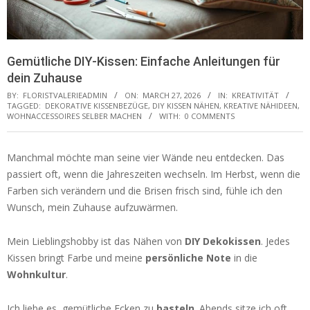
Gemütliche DIY-Kissen: Einfache Anleitungen für
dein Zuhause
BY:
FLORISTVALERIEADMIN
ON:
MARCH 27, 2026
IN:
KREATIVITÄT
TAGGED:
DEKORATIVE KISSENBEZÜGE
,
DIY KISSEN NÄHEN
,
KREATIVE NÄHIDEEN
,
WOHNACCESSOIRES SELBER MACHEN
WITH:
0 COMMENTS
Manchmal möchte man seine vier Wände neu entdecken. Das
passiert oft, wenn die Jahreszeiten wechseln. Im Herbst, wenn die
Farben sich verändern und die Brisen frisch sind, fühle ich den
Wunsch, mein Zuhause aufzuwärmen.
Mein Lieblingshobby ist das Nähen von
DIY Dekokissen
. Jedes
Kissen bringt Farbe und meine
persönliche Note
in die
Wohnkultur
.
Ich liebe es, gemütliche Ecken zu
basteln
. Abends sitze ich oft