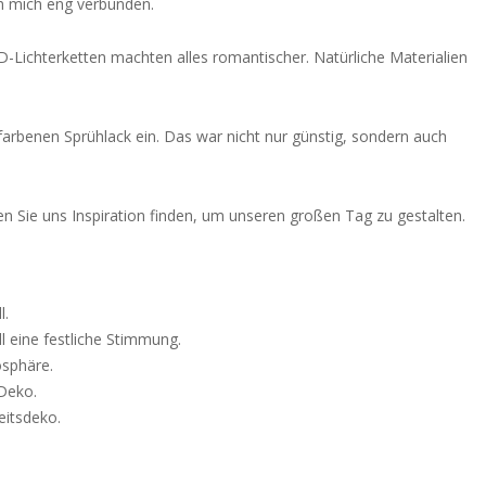
ch mich eng verbunden.
ED-Lichterketten machten alles romantischer. Natürliche Materialien
farbenen Sprühlack ein. Das war nicht nur günstig, sondern auch
n Sie uns Inspiration finden, um unseren großen Tag zu gestalten.
l.
l eine festliche Stimmung.
osphäre.
 Deko.
eitsdeko.