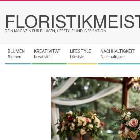
Skip
FLORISTIKMEIS
to
content
DEIN MAGAZIN FÜR BLUMEN, LIFESTYLE UND INSPIRATION
Secondary
BLUMEN
KREATIVITÄT
LIFESTYLE
NACHHALTIGKEIT
Navigation
Blumen
Kreativität
Lifestyle
Nachhaltigkeit
Menu