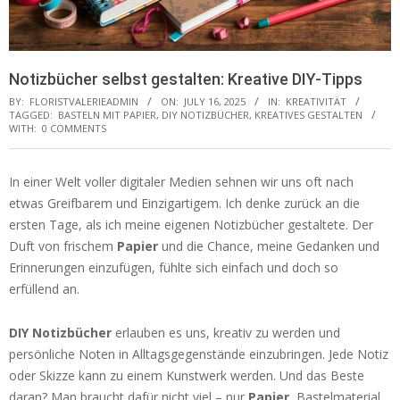
Notizbücher selbst gestalten: Kreative DIY-Tipps
BY:
FLORISTVALERIEADMIN
ON:
JULY 16, 2025
IN:
KREATIVITÄT
TAGGED:
BASTELN MIT PAPIER
,
DIY NOTIZBÜCHER
,
KREATIVES GESTALTEN
WITH:
0 COMMENTS
In einer Welt voller digitaler Medien sehnen wir uns oft nach
etwas Greifbarem und Einzigartigem. Ich denke zurück an die
ersten Tage, als ich meine eigenen Notizbücher gestaltete. Der
Duft von frischem
Papier
und die Chance, meine Gedanken und
Erinnerungen einzufügen, fühlte sich einfach und doch so
erfüllend an.
DIY Notizbücher
erlauben es uns, kreativ zu werden und
persönliche Noten in Alltagsgegenstände einzubringen. Jede Notiz
oder Skizze kann zu einem Kunstwerk werden. Und das Beste
daran? Man braucht dafür nicht viel – nur
Papier
, Bastelmaterial