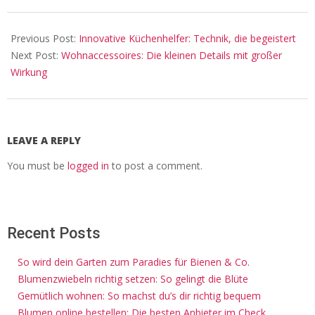
2026-
01-
Previous Post:
Innovative Küchenhelfer: Technik, die begeistert
31
Next Post:
Wohnaccessoires: Die kleinen Details mit großer
Wirkung
LEAVE A REPLY
You must be
logged in
to post a comment.
Recent Posts
So wird dein Garten zum Paradies für Bienen & Co.
Blumenzwiebeln richtig setzen: So gelingt die Blüte
Gemütlich wohnen: So machst du’s dir richtig bequem
Blumen online bestellen: Die besten Anbieter im Check