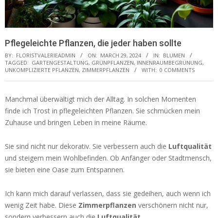
Pflegeleichte Pflanzen, die jeder haben sollte
BY:
FLORISTVALERIEADMIN
ON:
MARCH 29, 2024
IN:
BLUMEN
TAGGED:
GARTENGESTALTUNG
,
GRÜNPFLANZEN
,
INNENRAUMBEGRÜNUNG
,
UNKOMPLIZIERTE PFLANZEN
,
ZIMMERPFLANZEN
WITH:
0 COMMENTS
Manchmal überwältigt mich der Alltag. In solchen Momenten
finde ich Trost in pflegeleichten Pflanzen. Sie schmücken mein
Zuhause und bringen Leben in meine Räume.
Sie sind nicht nur dekorativ. Sie verbessern auch die
Luftqualität
und steigern mein Wohlbefinden. Ob Anfänger oder Stadtmensch,
sie bieten eine Oase zum Entspannen.
Ich kann mich darauf verlassen, dass sie gedeihen, auch wenn ich
wenig Zeit habe. Diese
Zimmerpflanzen
verschönern nicht nur,
sondern verbessern auch die
Luftqualität
.