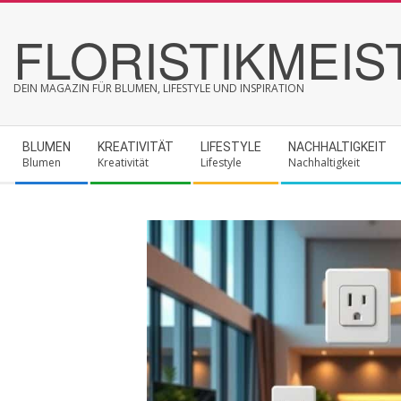
Skip
FLORISTIKMEIS
to
content
DEIN MAGAZIN FÜR BLUMEN, LIFESTYLE UND INSPIRATION
Secondary
BLUMEN
KREATIVITÄT
LIFESTYLE
NACHHALTIGKEIT
Navigation
Blumen
Kreativität
Lifestyle
Nachhaltigkeit
Menu