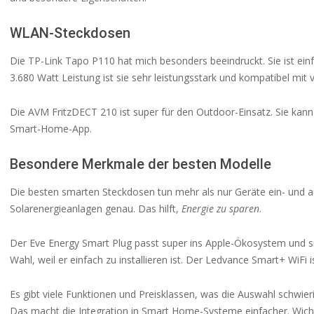
WLAN-Steckdosen
Die TP-Link Tapo P110 hat mich besonders beeindruckt. Sie ist ein
3.680 Watt Leistung ist sie sehr leistungsstark und kompatibel mi
Die AVM FritzDECT 210 ist super für den Outdoor-Einsatz. Sie kann
Smart-Home-App.
Besondere Merkmale der besten Modelle
Die besten smarten Steckdosen tun mehr als nur Geräte ein- und a
Solarenergieanlagen genau. Das hilft,
Energie zu sparen
.
Der Eve Energy Smart Plug passt super ins Apple-Ökosystem und sie
Wahl, weil er einfach zu installieren ist. Der Ledvance Smart+ WiFi i
Es gibt viele Funktionen und Preisklassen, was die Auswahl schwie
Das macht die Integration in Smart Home-Systeme einfacher. Wichti