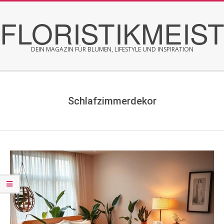
Skip
FLORISTIKMEIS
to
content
DEIN MAGAZIN FÜR BLUMEN, LIFESTYLE UND INSPIRATION
Secondary
Navigation
Menu
Schlafzimmerdekor