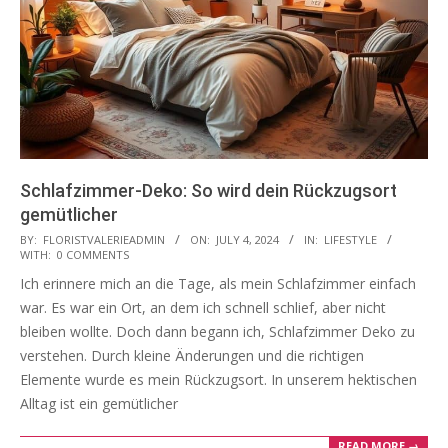
Schlafzimmer-Deko: So wird dein Rückzugsort
gemütlicher
2024-
BY:
FLORISTVALERIEADMIN
ON:
JULY 4, 2024
IN:
LIFESTYLE
WITH:
0 COMMENTS
07-
Ich erinnere mich an die Tage, als mein Schlafzimmer einfach
04
war. Es war ein Ort, an dem ich schnell schlief, aber nicht
bleiben wollte. Doch dann begann ich, Schlafzimmer Deko zu
verstehen. Durch kleine Änderungen und die richtigen
Elemente wurde es mein Rückzugsort. In unserem hektischen
Alltag ist ein gemütlicher
READ MORE →