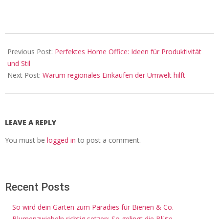
2024-
07-
Previous Post:
Perfektes Home Office: Ideen für Produktivität
04
und Stil
Next Post:
Warum regionales Einkaufen der Umwelt hilft
LEAVE A REPLY
You must be
logged in
to post a comment.
Recent Posts
So wird dein Garten zum Paradies für Bienen & Co.
Blumenzwiebeln richtig setzen: So gelingt die Blüte