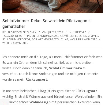
Schlafzimmer-Deko: So wird dein Rückzugsort
gemütlicher
BY:
FLORISTVALERIEADMIN
ON:
JULY 4, 2024
IN:
LIFESTYLE
TAGGED:
DEKO-TIPPS
,
ENTSPANNUNGSOASE
,
GEMÜTLICHES SCHLAFZIMMER
,
SCHLAFZIMMERDEKOR
,
SCHLAFZIMMERGESTALTUNG
,
WOHLFÜHLAMBIENTE
WITH:
0 COMMENTS
Ich erinnere mich an die Tage, als mein Schlafzimmer einfach war.
Es war ein Ort, an dem ich schnell schlief, aber nicht bleiben
wollte. Doch dann begann ich,
Schlafzimmer Deko
zu
verstehen. Durch kleine Änderungen und die richtigen Elemente
wurde es mein
Rückzugsort
.
In unserem hektischen Alltag ist ein gemütlicher
Rückzugsort
wichtig. Er strahlt Wärme aus und fördert unser Wohlbefinden. Ein
gut durchdachtes
Wohndesign
mit persönlichen Akzenten kann