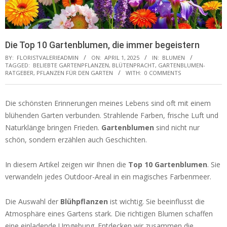
Die Top 10 Gartenblumen, die immer begeistern
BY:
FLORISTVALERIEADMIN
ON:
APRIL 1, 2025
IN:
BLUMEN
TAGGED:
BELIEBTE GARTENPFLANZEN
,
BLÜTENPRACHT
,
GARTENBLUMEN-
RATGEBER
,
PFLANZEN FÜR DEN GARTEN
WITH:
0 COMMENTS
Die schönsten Erinnerungen meines Lebens sind oft mit einem
blühenden Garten verbunden. Strahlende Farben, frische Luft und
Naturklänge bringen Frieden.
Gartenblumen
sind nicht nur
schön, sondern erzählen auch Geschichten.
In diesem Artikel zeigen wir Ihnen die
Top 10 Gartenblumen
. Sie
verwandeln jedes Outdoor-Areal in ein magisches Farbenmeer.
Die Auswahl der
Blühpflanzen
ist wichtig. Sie beeinflusst die
Atmosphäre eines Gartens stark. Die richtigen Blumen schaffen
eine einladende Umgebung. Entdecken wir zusammen die