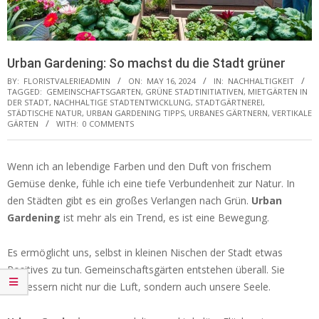
Urban Gardening: So machst du die Stadt grüner
BY:
FLORISTVALERIEADMIN
ON:
MAY 16, 2024
IN:
NACHHALTIGKEIT
TAGGED:
GEMEINSCHAFTSGARTEN
,
GRÜNE STADTINITIATIVEN
,
MIETGÄRTEN IN
DER STADT
,
NACHHALTIGE STADTENTWICKLUNG
,
STADTGÄRTNEREI
,
STÄDTISCHE NATUR
,
URBAN GARDENING TIPPS
,
URBANES GÄRTNERN
,
VERTIKALE
GÄRTEN
WITH:
0 COMMENTS
Wenn ich an lebendige Farben und den Duft von frischem
Gemüse denke, fühle ich eine tiefe Verbundenheit zur Natur. In
den Städten gibt es ein großes Verlangen nach Grün.
Urban
Gardening
ist mehr als ein Trend, es ist eine Bewegung.
Es ermöglicht uns, selbst in kleinen Nischen der Stadt etwas
Positives zu tun. Gemeinschaftsgärten entstehen überall. Sie
verbessern nicht nur die Luft, sondern auch unsere Seele.