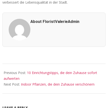
verbessert die Lebensqualität in der Stadt.
About FloristValerieAdmin
2024-
05-
Previous Post:
10 Einrichtungstipps, die dein Zuhause sofort
16
aufwerten
Next Post:
Indoor Pflanzen, die dein Zuhause verschönern
LEAVE A REPLY