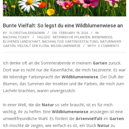
Bunte Vielfalt: So legst du eine Wildblumenwiese an
BY:
FLORISTVALERIEADMIN
ON:
FEBRUARY 19, 2026
IN:
NACHHALTIGKEIT
TAGGED:
ARTENREICHE PFLANZEN
,
BIENENWEIDE
,
BLÜHENDE LANDSCHAFT
,
NACHHALTIGE GARTENGESTALTUNG
,
NATURNAHER
GARTEN
,
VIELFALT DER FLORA
,
WILDBLUMENWIESE
WITH:
0 COMMENTS
Ich denke oft an die Sommerabende in meinem
Garten
zurück.
Dort war es nicht nur die Rasenfläche, die mich faszinierte. Es war
die lebendige Farbenpracht der
Wildblumenwiese
. Der Duft der
Blumen, das Summen der Insekten und die Farben, die mich zum
Lächeln brachten, waren unvergesslich.
In einer Welt, die die
Natur
so sehr braucht, ist es für mich
wichtig, ihr zu helfen. Eine
Wildblumenwiese
anzulegen ist eine
umweltfreundliche Wahl. Es fördert die
Artenvielfalt
im
Garten
.
Ich möchte dir zeigen, wie einfach es ist, ein Stück
Natur
zu