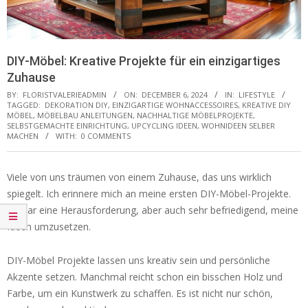
DIY-Möbel: Kreative Projekte für ein einzigartiges
Zuhause
BY:
FLORISTVALERIEADMIN
ON:
DECEMBER 6, 2024
IN:
LIFESTYLE
TAGGED:
DEKORATION DIY
,
EINZIGARTIGE WOHNACCESSOIRES
,
KREATIVE DIY
MÖBEL
,
MÖBELBAU ANLEITUNGEN
,
NACHHALTIGE MÖBELPROJEKTE
,
SELBSTGEMACHTE EINRICHTUNG
,
UPCYCLING IDEEN
,
WOHNIDEEN SELBER
MACHEN
WITH:
0 COMMENTS
Viele von uns träumen von einem Zuhause, das uns wirklich
spiegelt. Ich erinnere mich an meine ersten DIY-Möbel-Projekte.
Es war eine Herausforderung, aber auch sehr befriedigend, meine
Ideen umzusetzen.
DIY-Möbel Projekte lassen uns kreativ sein und persönliche
Akzente setzen. Manchmal reicht schon ein bisschen Holz und
Farbe, um ein Kunstwerk zu schaffen. Es ist nicht nur schön,