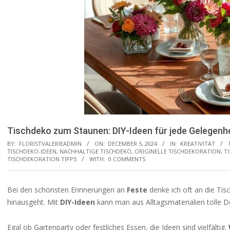
Tischdeko zum Staunen: DIY-Ideen für jede Gelegenhe
BY:
FLORISTVALERIEADMIN
ON:
DECEMBER 5, 2024
IN:
KREATIVITÄT
TISCHDEKO-IDEEN
,
NACHHALTIGE TISCHDEKO
,
ORIGINELLE TISCHDEKORATION
,
T
TISCHDEKORATION TIPPS
WITH:
0 COMMENTS
Bei den schönsten Erinnerungen an
Feste
denke ich oft an die Tis
hinausgeht. Mit
DIY-Ideen
kann man aus Alltagsmaterialien tolle 
Egal ob Gartenparty oder festliches Essen, die Ideen sind vielfältig.